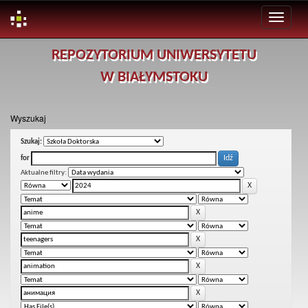
Skip
REPOZYTORIUM UNIWERSYTETU
navigation
W BIAŁYMSTOKU
Wyszukaj
Szukaj:
for
Aktualne filtry: