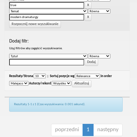
Rozpocznij nowe wyszukiwanie
Dodaj filtr:
Uzyj filtrów aby zagęścić wyszukiwanie.
Rezultaty/Strona
|
Sortuj pozycje wg
In order
Autorzy/rekord
Rezultaty 1-1 z 1 (Czas wyszukiwania: 0.001 sekund).
poprzedni
1
następny