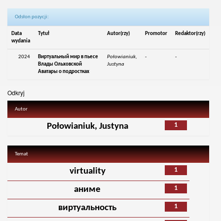
Odsłon pozycji:
Data
Tytuł
Autor(rzy)
Promotor
Redaktor(rzy)
wydania
2024
Виртуальный мир в пьесе
Połowianiuk,
-
-
Влады Ольховской
Justyna
Аватары о подростках
Odkryj
Autor
1
Połowianiuk, Justyna
Temat
1
virtuality
1
аниме
1
виртуальность