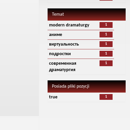
Temat
1
modern dramaturgy
1
аниме
1
виртуальность
1
подростки
1
современная
драматургия
Posiada pliki pozycji
1
true