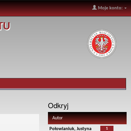
Moje konto:
TU
Odkryj
Autor
1
Połowianiuk, Justyna