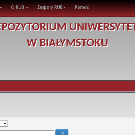
O RUB
Zespoły RUB
Pomoc
EPOZYTORIUM UNIWERSYTE
W BIAŁYMSTOKU