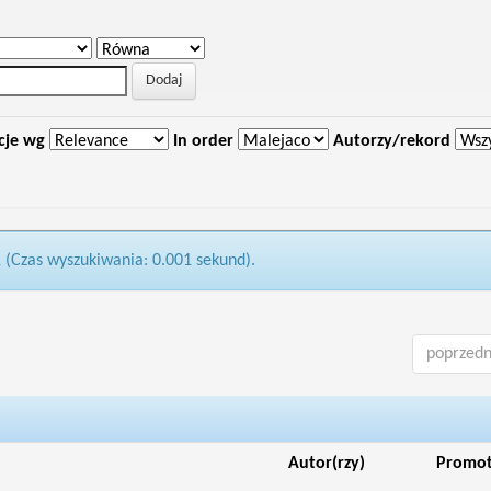
cje wg
In order
Autorzy/rekord
1 (Czas wyszukiwania: 0.001 sekund).
poprzedn
Autor(rzy)
Promo