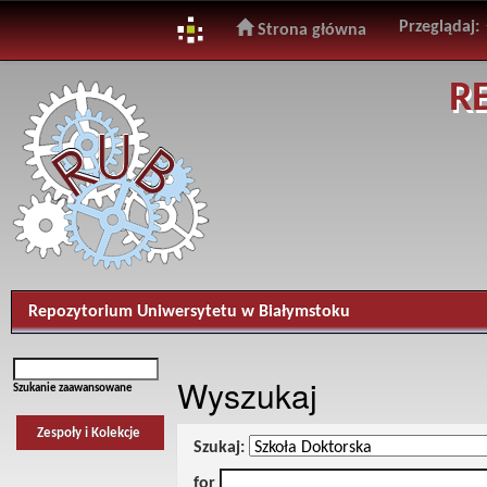
Przeglądaj:
Strona główna
Skip
R
navigation
Repozytorium Uniwersytetu w Białymstoku
Wyszukaj
Szukanie zaawansowane
Zespoły i Kolekcje
Szukaj:
for