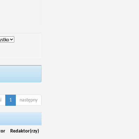
i
1
następny
tor
Redaktor(rzy)