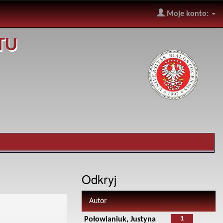
Moje konto:
TU
Odkryj
Autor
1
Połowianiuk, Justyna