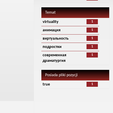
Temat
1
virtuality
1
анимация
1
виртуальность
1
подростки
1
современная
драматургия
Posiada pliki pozycji
1
true