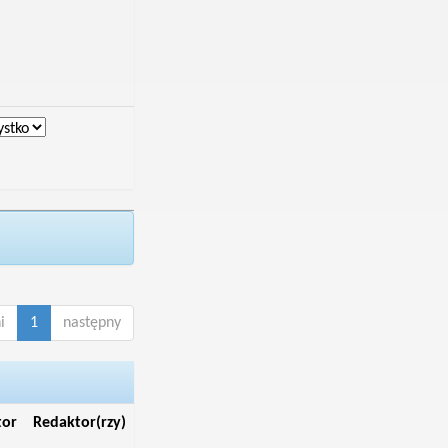
i
1
następny
tor
Redaktor(rzy)