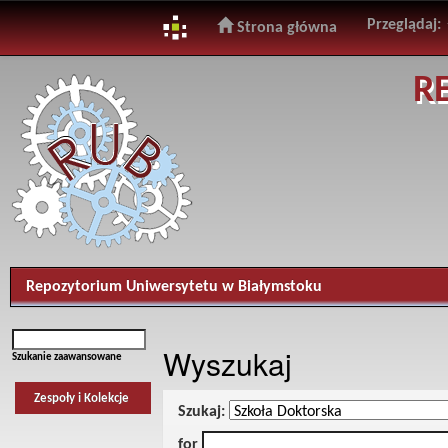
Przeglądaj:
Strona główna
Skip
R
navigation
Repozytorium Uniwersytetu w Białymstoku
Wyszukaj
Szukanie zaawansowane
Zespoły i Kolekcje
Szukaj:
for