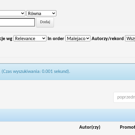
cje wg
In order
Autorzy/rekord
1 (Czas wyszukiwania: 0.001 sekund).
poprzedn
Autor(rzy)
Promo