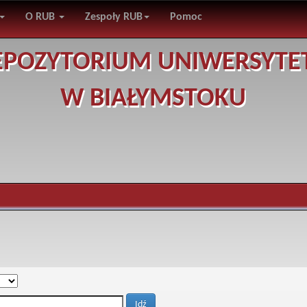
O RUB
Zespoły RUB
Pomoc
EPOZYTORIUM UNIWERSYTE
W BIAŁYMSTOKU