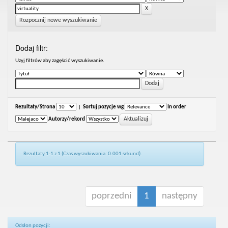
Rozpocznij nowe wyszukiwanie
Dodaj filtr:
Uzyj filtrów aby zagęścić wyszukiwanie.
Rezultaty/Strona
|
Sortuj pozycje wg
In order
Autorzy/rekord
Rezultaty 1-1 z 1 (Czas wyszukiwania: 0.001 sekund).
poprzedni
1
następny
Odsłon pozycji: