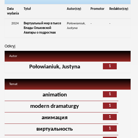
Data
Tytuł
Autor(rzy)
Promotor
Redaktor(rzy)
wydania
2024
Виртуальный мир в пьесе
Połowianiuk,
-
-
Влады Ольховской
Justyna
Аватары о подростках
Odkryj
Autor
1
Połowianiuk, Justyna
Temat
1
animation
1
modern dramaturgy
1
анимация
1
виртуальность