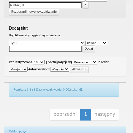
Rozpocznij nowe wyszukiwanie
Dodaj filtr:
Uzyj filtrów aby zagęścić wyszukiwanie.
Rezultaty/Strona
|
Sortuj pozycje wg
In order
Autorzy/rekord
Rezultaty 1-1 z 1 (Czas wyszukiwania: 0.002 sekund).
poprzedni
1
następny
Odsłon pozycji: