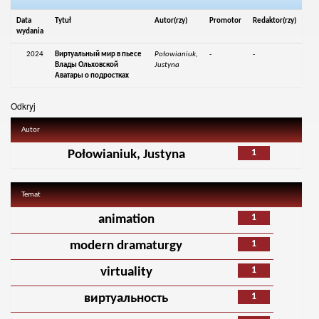
Data
Tytuł
Autor(rzy)
Promotor
Redaktor(rzy)
wydania
2024
Виртуальный мир в пьесе
Połowianiuk,
-
-
Влады Ольховской
Justyna
Аватары о подростках
Odkryj
Autor
1
Połowianiuk, Justyna
Temat
1
animation
1
modern dramaturgy
1
virtuality
1
виртуальность