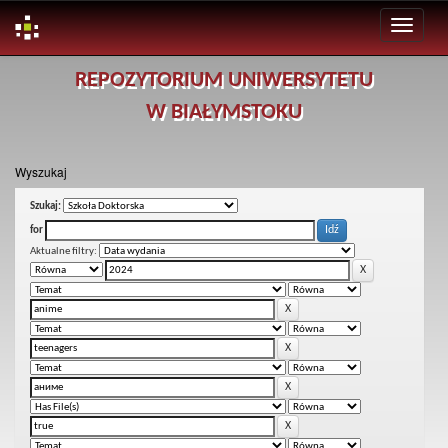
Skip
REPOZYTORIUM UNIWERSYTETU
navigation
W BIAŁYMSTOKU
Wyszukaj
Szukaj:
for
Aktualne filtry: