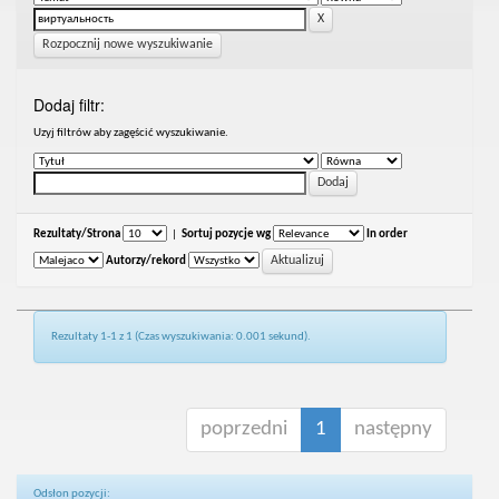
Rozpocznij nowe wyszukiwanie
Dodaj filtr:
Uzyj filtrów aby zagęścić wyszukiwanie.
Rezultaty/Strona
|
Sortuj pozycje wg
In order
Autorzy/rekord
Rezultaty 1-1 z 1 (Czas wyszukiwania: 0.001 sekund).
poprzedni
1
następny
Odsłon pozycji: