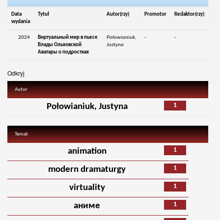
Data
Tytuł
Autor(rzy)
Promotor
Redaktor(rzy)
wydania
2024
Виртуальный мир в пьесе
Połowianiuk,
-
-
Влады Ольховской
Justyna
Аватары о подростках
Odkryj
Autor
1
Połowianiuk, Justyna
Temat
1
animation
1
modern dramaturgy
1
virtuality
1
аниме