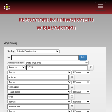
Skip
REPOZYTORIUM UNIWERSYTETU
navigation
W BIAŁYMSTOKU
Wyszukaj
Szukaj:
for
Aktualne filtry: