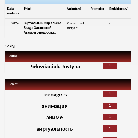
Data
Tytuł
Autor(rzy)
Promotor
Redaktor(rzy)
wydania
2024
Виртуальный мир в пьесе
Połowianiuk,
-
-
Влады Ольховской
Justyna
Аватары о подростках
Odkryj
Autor
1
Połowianiuk, Justyna
Temat
1
teenagers
1
анимация
1
аниме
1
виртуальность