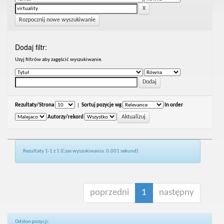
Rozpocznij nowe wyszukiwanie
Dodaj filtr:
Uzyj filtrów aby zagęścić wyszukiwanie.
Rezultaty/Strona
|
Sortuj pozycje wg
In order
Autorzy/rekord
Rezultaty 1-1 z 1 (Czas wyszukiwania: 0.001 sekund).
poprzedni
1
następny
Odsłon pozycji: