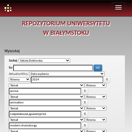
Skip
REPOZYTORIUM UNIWERSYTETU
navigation
W BIAŁYMSTOKU
Wyszukaj
Szukaj:
for
Aktualne filtry: