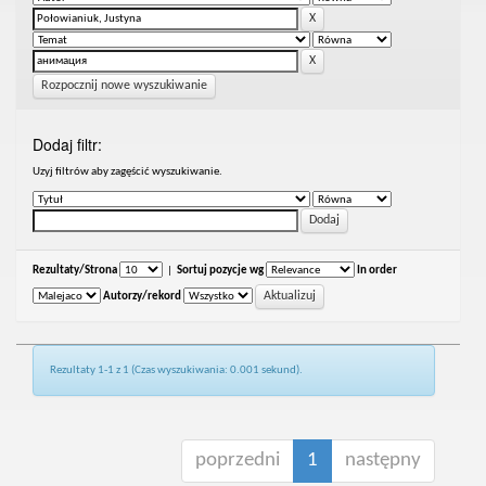
Rozpocznij nowe wyszukiwanie
Dodaj filtr:
Uzyj filtrów aby zagęścić wyszukiwanie.
Rezultaty/Strona
|
Sortuj pozycje wg
In order
Autorzy/rekord
Rezultaty 1-1 z 1 (Czas wyszukiwania: 0.001 sekund).
poprzedni
1
następny