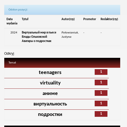
Odsłon pozycji:
Data
Tytuł
Autor(rzy)
Promotor
Redaktor(rzy)
wydania
2024
Виртуальный мир в пьесе
Połowianiuk,
-
-
Влады Ольховской
Justyna
Аватары о подростках
Odkryj
Temat
1
teenagers
1
virtuality
1
аниме
1
виртуальность
1
подростки