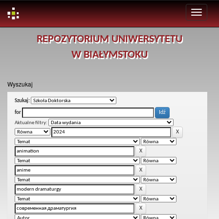
Skip
REPOZYTORIUM UNIWERSYTETU
navigation
W BIAŁYMSTOKU
Wyszukaj
Szukaj:
for
Aktualne filtry: