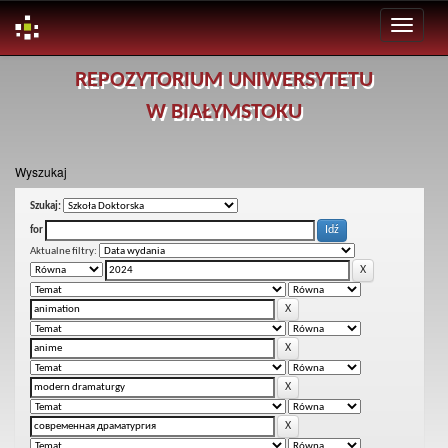
Skip
REPOZYTORIUM UNIWERSYTETU
navigation
W BIAŁYMSTOKU
Wyszukaj
Szukaj:
for
Aktualne filtry: