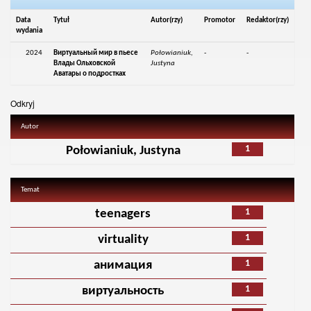
Data
Tytuł
Autor(rzy)
Promotor
Redaktor(rzy)
wydania
2024
Виртуальный мир в пьесе
Połowianiuk,
-
-
Влады Ольховской
Justyna
Аватары о подростках
Odkryj
Autor
1
Połowianiuk, Justyna
Temat
1
teenagers
1
virtuality
1
анимация
1
виртуальность