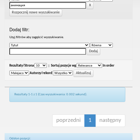
Rozpocznij nowe wyszukiwanie
Dodaj filtr:
Uzyj filtrów aby zagęścić wyszukiwanie.
Rezultaty/Strona
|
Sortuj pozycje wg
In order
Autorzy/rekord
Rezultaty 1-1 z 1 (Czas wyszukiwania: 0.002 sekund).
poprzedni
1
następny
Odsłon pozycji: