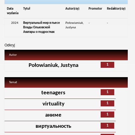
Data
Tytuł
Autor(rzy)
Promotor
Redaktor(rzy)
wydania
2024
Виртуальный мир в пьесе
Połowianiuk,
-
-
Влады Ольховской
Justyna
Аватары о подростках
Odkryj
Autor
1
Połowianiuk, Justyna
Temat
1
teenagers
1
virtuality
1
аниме
1
виртуальность