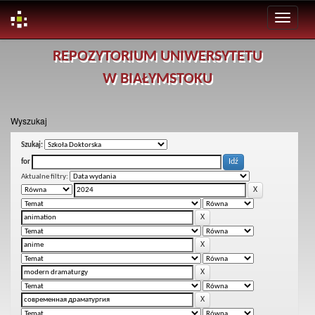
Skip
REPOZYTORIUM UNIWERSYTETU
navigation
W BIAŁYMSTOKU
Wyszukaj
Szukaj:
for
Aktualne filtry: