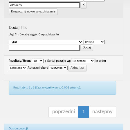
Rozpocznij nowe wyszukiwanie
Dodaj filtr:
Uzyj filtrów aby zagęścić wyszukiwanie.
Rezultaty/Strona
|
Sortuj pozycje wg
In order
Autorzy/rekord
Rezultaty 1-1 z 1 (Czas wyszukiwania: 0.001 sekund).
poprzedni
1
następny
Odsłon pozycji: