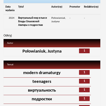
Data
Tytuł
Autor(rzy)
Promotor
Redaktor(rzy)
wydania
2024
Виртуальный мир в пьесе
Połowianiuk,
-
-
Влады Ольховской
Justyna
Аватары о подростках
Odkryj
Autor
1
Połowianiuk, Justyna
Temat
1
modern dramaturgy
1
teenagers
1
виртуальность
1
подростки