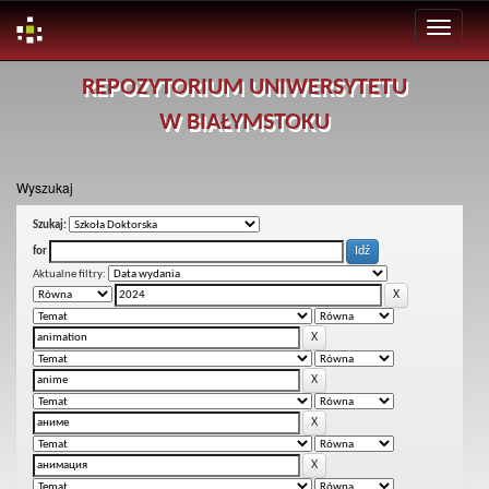
Skip
REPOZYTORIUM UNIWERSYTETU
navigation
W BIAŁYMSTOKU
Wyszukaj
Szukaj:
for
Aktualne filtry: