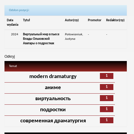
Odsłon pozycji:
Data
Tytuł
Autor(rzy)
Promotor
Redaktor(rzy)
wydania
2024
Виртуальный мир в пьесе
Połowianiuk,
-
-
Влады Ольховской
Justyna
Аватары о подростках
Odkryj
Temat
1
modern dramaturgy
1
аниме
1
виртуальность
1
подростки
1
современная драматургия