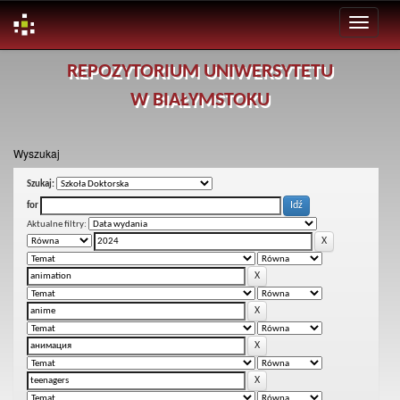
Skip
REPOZYTORIUM UNIWERSYTETU
navigation
W BIAŁYMSTOKU
Wyszukaj
Szukaj:
for
Aktualne filtry: