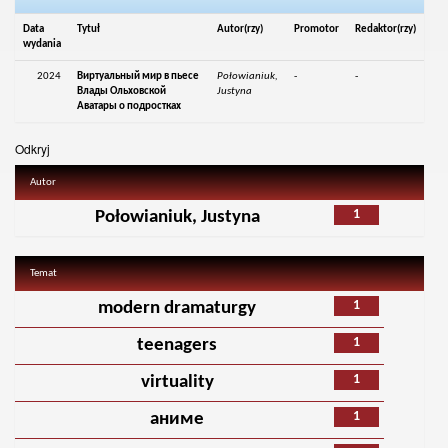
Data
Tytuł
Autor(rzy)
Promotor
Redaktor(rzy)
wydania
2024
Виртуальный мир в пьесе
Połowianiuk,
-
-
Влады Ольховской
Justyna
Аватары о подростках
Odkryj
Autor
1
Połowianiuk, Justyna
Temat
1
modern dramaturgy
1
teenagers
1
virtuality
1
аниме