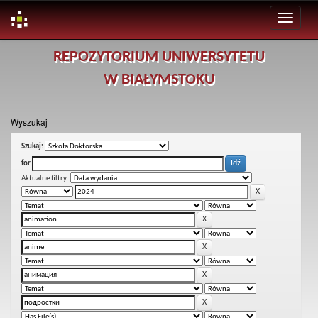
Skip
REPOZYTORIUM UNIWERSYTETU
navigation
W BIAŁYMSTOKU
Wyszukaj
Szukaj:
for
Aktualne filtry: