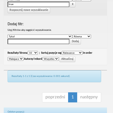
Rozpocznij nowe wyszukiwanie
Dodaj filtr:
Uzyj filtrów aby zagęścić wyszukiwanie.
Rezultaty/Strona
|
Sortuj pozycje wg
In order
Autorzy/rekord
Rezultaty 1-1 z 1 (Czas wyszukiwania: 0.001 sekund).
poprzedni
1
następny
Odsłon pozycji: