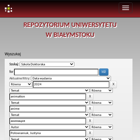
Skip
REPOZYTORIUM UNIWERSYTETU
navigation
W BIAŁYMSTOKU
Wyszukaj
Szukaj:
for
Aktualne filtry: