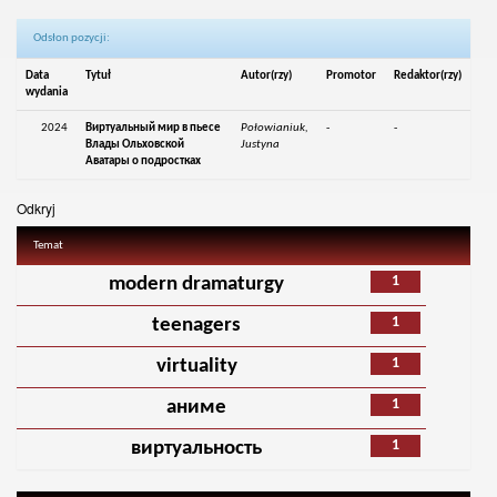
Odsłon pozycji:
Data
Tytuł
Autor(rzy)
Promotor
Redaktor(rzy)
wydania
2024
Виртуальный мир в пьесе
Połowianiuk,
-
-
Влады Ольховской
Justyna
Аватары о подростках
Odkryj
Temat
1
modern dramaturgy
1
teenagers
1
virtuality
1
аниме
1
виртуальность