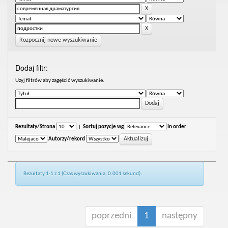
Rozpocznij nowe wyszukiwanie
Dodaj filtr:
Uzyj filtrów aby zagęścić wyszukiwanie.
Rezultaty/Strona
|
Sortuj pozycje wg
In order
Autorzy/rekord
Rezultaty 1-1 z 1 (Czas wyszukiwania: 0.001 sekund).
poprzedni
1
następny