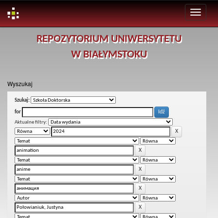
Skip
REPOZYTORIUM UNIWERSYTETU
navigation
W BIAŁYMSTOKU
Wyszukaj
Szukaj:
for
Aktualne filtry: