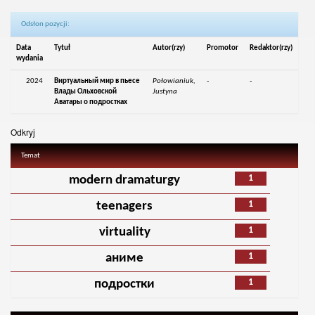
Odsłon pozycji:
Data
Tytuł
Autor(rzy)
Promotor
Redaktor(rzy)
wydania
2024
Виртуальный мир в пьесе
Połowianiuk,
-
-
Влады Ольховской
Justyna
Аватары о подростках
Odkryj
Temat
1
modern dramaturgy
1
teenagers
1
virtuality
1
аниме
1
подростки