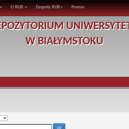
O RUB
Zespoły RUB
Pomoc
EPOZYTORIUM UNIWERSYTE
W BIAŁYMSTOKU