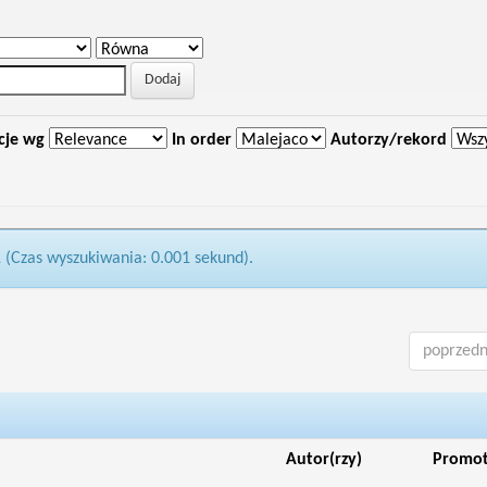
cje wg
In order
Autorzy/rekord
1 (Czas wyszukiwania: 0.001 sekund).
poprzedn
Autor(rzy)
Promo