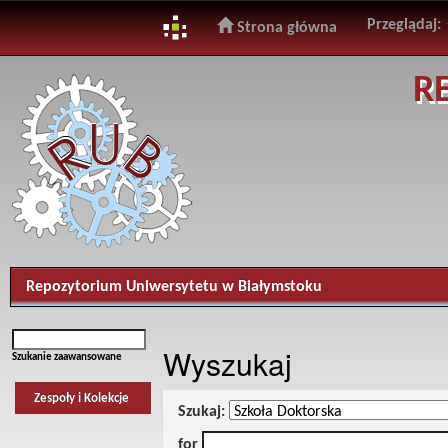
Przeglądaj:
Strona główna
Skip
R
navigation
Repozytorium Uniwersytetu w Białymstoku
Wyszukaj
Szukanie zaawansowane
Zespoły i Kolekcje
Szukaj:
for