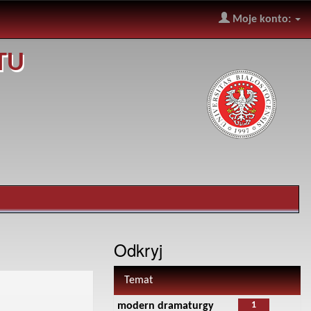
Moje konto:
TU
Odkryj
Temat
1
modern dramaturgy