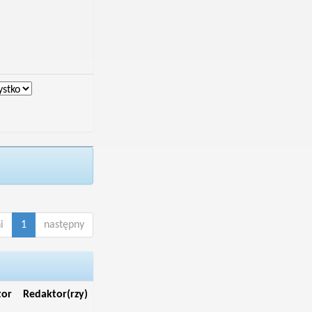
i
1
następny
tor
Redaktor(rzy)