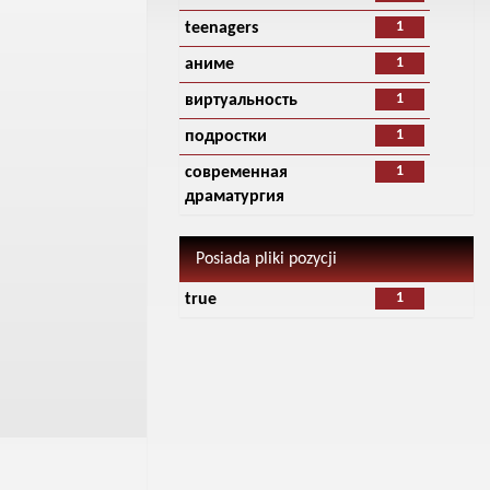
1
teenagers
1
аниме
1
виртуальность
1
подростки
1
современная
драматургия
Posiada pliki pozycji
1
true