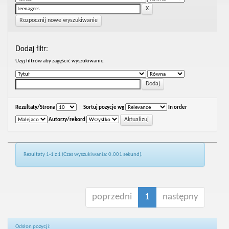
Rozpocznij nowe wyszukiwanie
Dodaj filtr:
Uzyj filtrów aby zagęścić wyszukiwanie.
Rezultaty/Strona
|
Sortuj pozycje wg
In order
Autorzy/rekord
Rezultaty 1-1 z 1 (Czas wyszukiwania: 0.001 sekund).
poprzedni
1
następny
Odsłon pozycji: