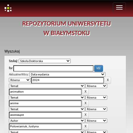
Skip
REPOZYTORIUM UNIWERSYTETU
navigation
W BIAŁYMSTOKU
Wyszukaj
Szukaj:
for
Aktualne filtry: