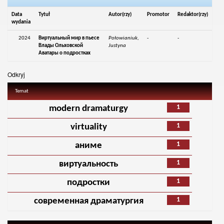
Data
Tytuł
Autor(rzy)
Promotor
Redaktor(rzy)
wydania
2024
Виртуальный мир в пьесе
Połowianiuk,
-
-
Влады Ольховской
Justyna
Аватары о подростках
Odkryj
Temat
1
modern dramaturgy
1
virtuality
1
аниме
1
виртуальность
1
подростки
1
современная драматургия