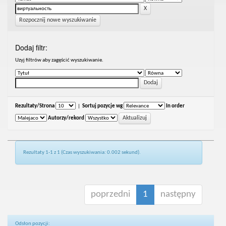
Rozpocznij nowe wyszukiwanie
Dodaj filtr:
Uzyj filtrów aby zagęścić wyszukiwanie.
Rezultaty/Strona
|
Sortuj pozycje wg
In order
Autorzy/rekord
Rezultaty 1-1 z 1 (Czas wyszukiwania: 0.002 sekund).
poprzedni
1
następny
Odsłon pozycji: