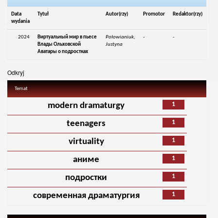
Data
Tytuł
Autor(rzy)
Promotor
Redaktor(rzy)
wydania
2024
Виртуальный мир в пьесе
Połowianiuk,
-
-
Влады Ольховской
Justyna
Аватары о подростках
Odkryj
Temat
1
modern dramaturgy
1
teenagers
1
virtuality
1
аниме
1
подростки
1
современная драматургия