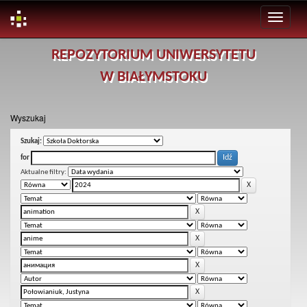
Skip
REPOZYTORIUM UNIWERSYTETU
navigation
W BIAŁYMSTOKU
Wyszukaj
Szukaj:
for
Aktualne filtry: