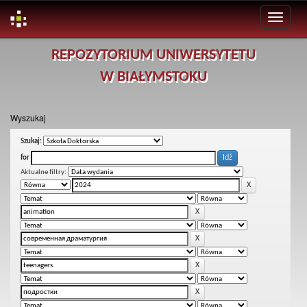
Skip
REPOZYTORIUM UNIWERSYTETU
navigation
W BIAŁYMSTOKU
Wyszukaj
Szukaj:
for
Aktualne filtry: