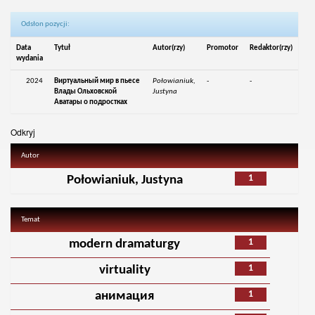
Odsłon pozycji:
Data
Tytuł
Autor(rzy)
Promotor
Redaktor(rzy)
wydania
2024
Виртуальный мир в пьесе
Połowianiuk,
-
-
Влады Ольховской
Justyna
Аватары о подростках
Odkryj
Autor
1
Połowianiuk, Justyna
Temat
1
modern dramaturgy
1
virtuality
1
анимация