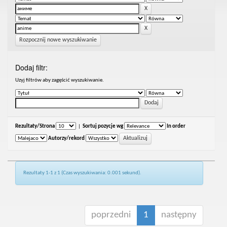
Rozpocznij nowe wyszukiwanie
Dodaj filtr:
Uzyj filtrów aby zagęścić wyszukiwanie.
Rezultaty/Strona
|
Sortuj pozycje wg
In order
Autorzy/rekord
Rezultaty 1-1 z 1 (Czas wyszukiwania: 0.001 sekund).
poprzedni
1
następny