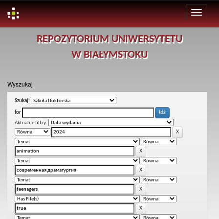
Skip
REPOZYTORIUM UNIWERSYTETU
navigation
W BIAŁYMSTOKU
Wyszukaj
Szukaj:
for
Aktualne filtry: