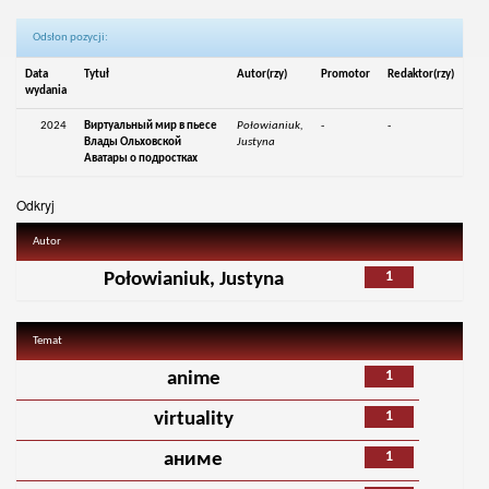
Odsłon pozycji:
Data
Tytuł
Autor(rzy)
Promotor
Redaktor(rzy)
wydania
2024
Виртуальный мир в пьесе
Połowianiuk,
-
-
Влады Ольховской
Justyna
Аватары о подростках
Odkryj
Autor
1
Połowianiuk, Justyna
Temat
1
anime
1
virtuality
1
аниме