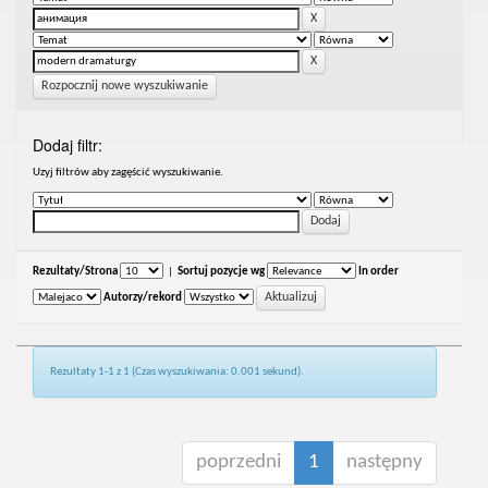
Rozpocznij nowe wyszukiwanie
Dodaj filtr:
Uzyj filtrów aby zagęścić wyszukiwanie.
Rezultaty/Strona
|
Sortuj pozycje wg
In order
Autorzy/rekord
Rezultaty 1-1 z 1 (Czas wyszukiwania: 0.001 sekund).
poprzedni
1
następny