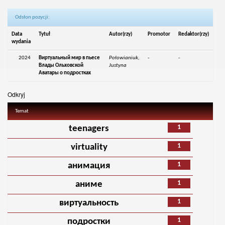
Odsłon pozycji:
Data
Tytuł
Autor(rzy)
Promotor
Redaktor(rzy)
wydania
2024
Виртуальный мир в пьесе
Połowianiuk,
-
-
Влады Ольховской
Justyna
Аватары о подростках
Odkryj
Temat
1
teenagers
1
virtuality
1
анимация
1
аниме
1
виртуальность
1
подростки