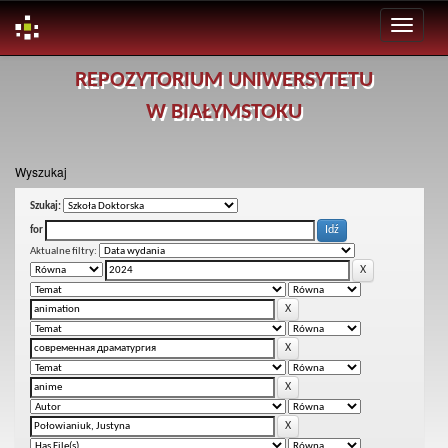
Skip
REPOZYTORIUM UNIWERSYTETU
navigation
W BIAŁYMSTOKU
Wyszukaj
Szukaj:
for
Aktualne filtry: