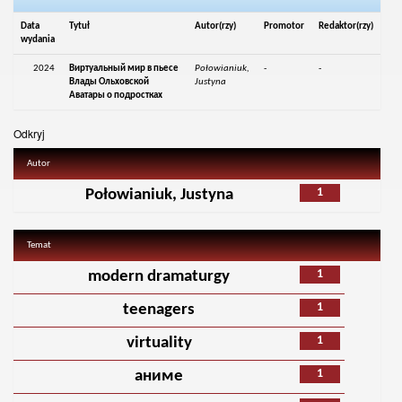
Data
Tytuł
Autor(rzy)
Promotor
Redaktor(rzy)
wydania
2024
Виртуальный мир в пьесе
Połowianiuk,
-
-
Влады Ольховской
Justyna
Аватары о подростках
Odkryj
Autor
1
Połowianiuk, Justyna
Temat
1
modern dramaturgy
1
teenagers
1
virtuality
1
аниме