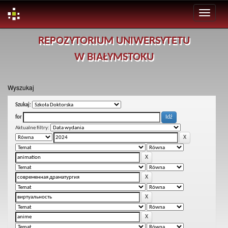
Skip
REPOZYTORIUM UNIWERSYTETU
navigation
W BIAŁYMSTOKU
Wyszukaj
Szukaj:
for
Aktualne filtry: