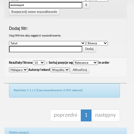
Rozpocznij nowe wyszukiwanie
Dodaj filtr:
Uzyj filtrów aby zagęścić wyszukiwanie.
Rezultaty/Strona
|
Sortuj pozycje wg
In order
Autorzy/rekord
Rezultaty 1-1 z 1 (Czas wyszukiwania: 0.001 sekund).
poprzedni
1
następny
Odsłon pozycji: