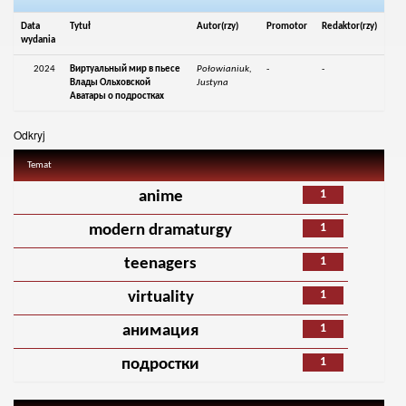
Data
Tytuł
Autor(rzy)
Promotor
Redaktor(rzy)
wydania
2024
Виртуальный мир в пьесе
Połowianiuk,
-
-
Влады Ольховской
Justyna
Аватары о подростках
Odkryj
Temat
1
anime
1
modern dramaturgy
1
teenagers
1
virtuality
1
анимация
1
подростки