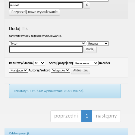
Rozpocznij nowe wyszukiwanie
Dodaj filtr:
Uzyj filtrów aby zagęścić wyszukiwanie.
Rezultaty/Strona
|
Sortuj pozycje wg
In order
Autorzy/rekord
Rezultaty 1-1 z 1 (Czas wyszukiwania: 0.001 sekund).
poprzedni
1
następny
Odsłon pozycji: