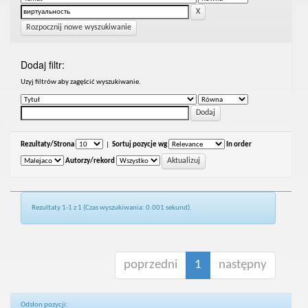
Rozpocznij nowe wyszukiwanie
Dodaj filtr:
Uzyj filtrów aby zagęścić wyszukiwanie.
Rezultaty/Strona
|
Sortuj pozycje wg
In order
Autorzy/rekord
Rezultaty 1-1 z 1 (Czas wyszukiwania: 0.001 sekund).
poprzedni
1
następny
Odsłon pozycji: