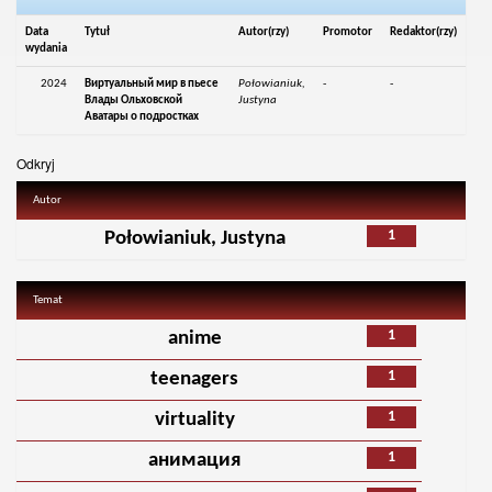
Data
Tytuł
Autor(rzy)
Promotor
Redaktor(rzy)
wydania
2024
Виртуальный мир в пьесе
Połowianiuk,
-
-
Влады Ольховской
Justyna
Аватары о подростках
Odkryj
Autor
1
Połowianiuk, Justyna
Temat
1
anime
1
teenagers
1
virtuality
1
анимация