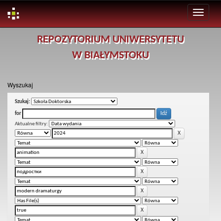
Skip
REPOZYTORIUM UNIWERSYTETU
navigation
W BIAŁYMSTOKU
Wyszukaj
Szukaj:
for
Aktualne filtry: