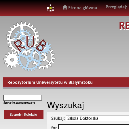
Przeglądaj:
Strona główna
Skip
R
navigation
Repozytorium Uniwersytetu w Białymstoku
Wyszukaj
Szukanie zaawansowane
Zespoły i Kolekcje
Szukaj:
for