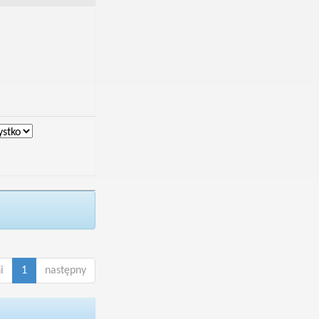
i
1
następny