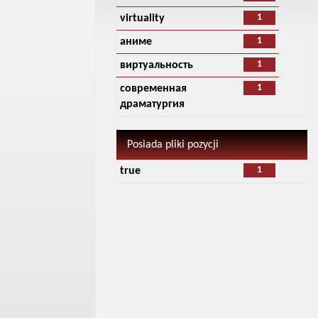
1
virtuality
1
аниме
1
виртуальность
1
современная
драматургия
Posiada pliki pozycji
1
true