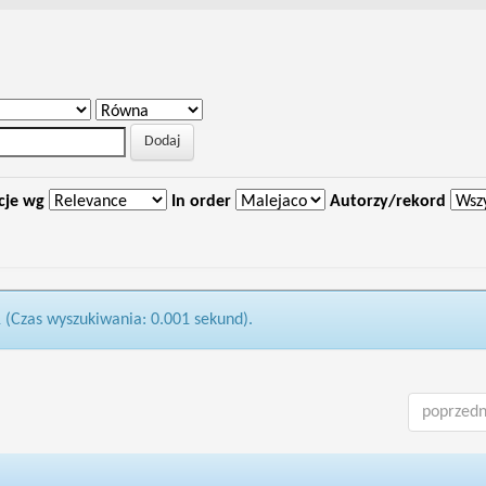
cje wg
In order
Autorzy/rekord
1 (Czas wyszukiwania: 0.001 sekund).
poprzedn