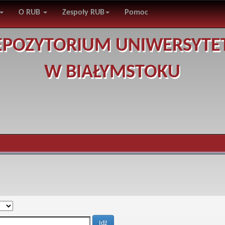
O RUB
Zespoły RUB
Pomoc
EPOZYTORIUM UNIWERSYTE
W BIAŁYMSTOKU