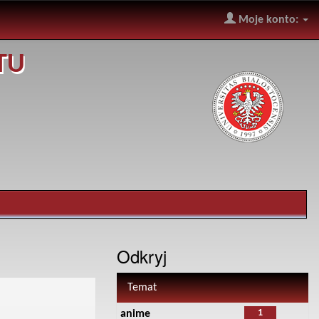
Moje konto:
TU
Odkryj
Temat
1
anime