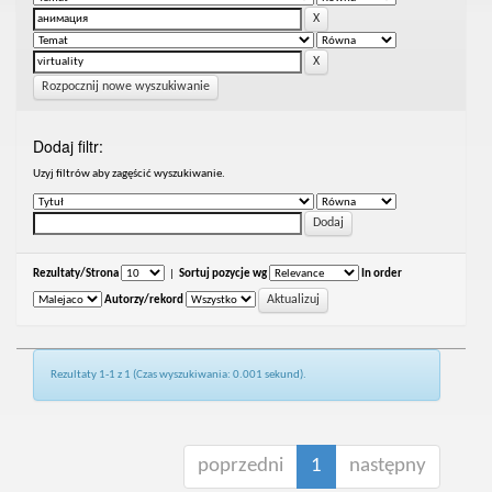
Rozpocznij nowe wyszukiwanie
Dodaj filtr:
Uzyj filtrów aby zagęścić wyszukiwanie.
Rezultaty/Strona
|
Sortuj pozycje wg
In order
Autorzy/rekord
Rezultaty 1-1 z 1 (Czas wyszukiwania: 0.001 sekund).
poprzedni
1
następny