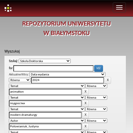
Skip
REPOZYTORIUM UNIWERSYTETU
navigation
W BIAŁYMSTOKU
Wyszukaj
Szukaj:
for
Aktualne filtry: