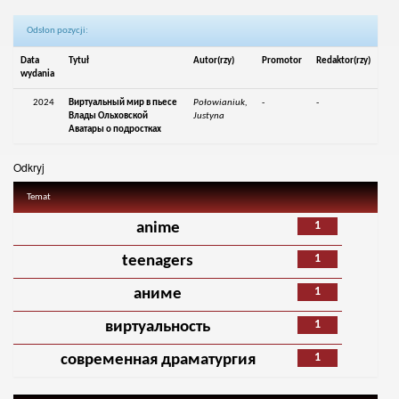
Odsłon pozycji:
Data
Tytuł
Autor(rzy)
Promotor
Redaktor(rzy)
wydania
2024
Виртуальный мир в пьесе
Połowianiuk,
-
-
Влады Ольховской
Justyna
Аватары о подростках
Odkryj
Temat
1
anime
1
teenagers
1
аниме
1
виртуальность
1
современная драматургия