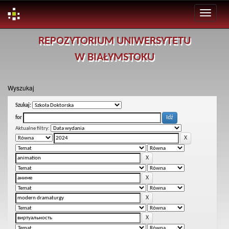
Skip
REPOZYTORIUM UNIWERSYTETU
navigation
W BIAŁYMSTOKU
Wyszukaj
Szukaj:
for
Aktualne filtry: