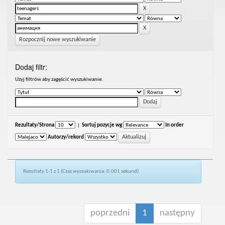
Rozpocznij nowe wyszukiwanie
Dodaj filtr:
Uzyj filtrów aby zagęścić wyszukiwanie.
Rezultaty/Strona
|
Sortuj pozycje wg
In order
Autorzy/rekord
Rezultaty 1-1 z 1 (Czas wyszukiwania: 0.001 sekund).
poprzedni
1
następny