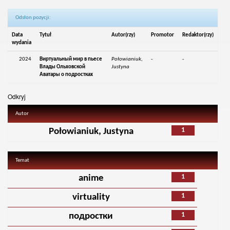
Odsłon pozycji:
Data
Tytuł
Autor(rzy)
Promotor
Redaktor(rzy)
wydania
2024
Виртуальный мир в пьесе
Połowianiuk,
-
-
Влады Ольховской
Justyna
Аватары о подростках
Odkryj
Autor
1
Połowianiuk, Justyna
Temat
1
anime
1
virtuality
1
подростки