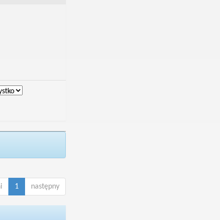
i
1
następny