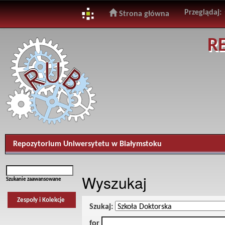
Przeglądaj:
Strona główna
Skip
R
navigation
Repozytorium Uniwersytetu w Białymstoku
Wyszukaj
Szukanie zaawansowane
Zespoły i Kolekcje
Szukaj:
for