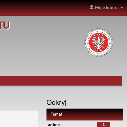
Moje konto:
TU
Odkryj
Temat
1
anime