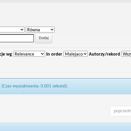
cje wg
In order
Autorzy/rekord
1 (Czas wyszukiwania: 0.001 sekund).
poprzedn