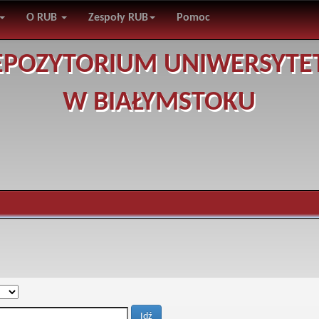
O RUB
Zespoły RUB
Pomoc
EPOZYTORIUM UNIWERSYTE
W BIAŁYMSTOKU