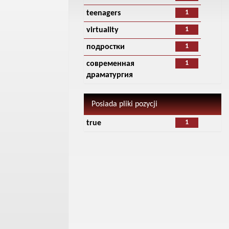
1
teenagers
1
virtuality
1
подростки
1
современная
драматургия
Posiada pliki pozycji
1
true