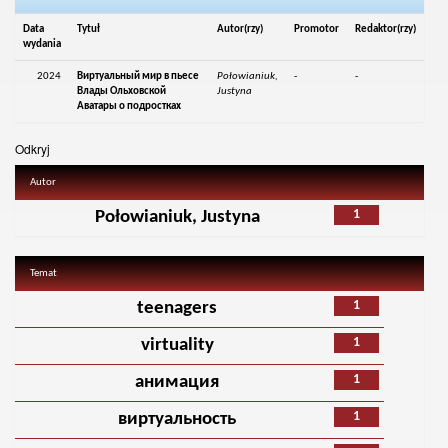
Data
Tytuł
Autor(rzy)
Promotor
Redaktor(rzy)
wydania
2024
Виртуальный мир в пьесе
Połowianiuk,
-
-
Влады Ольховской
Justyna
Аватары о подростках
Odkryj
Autor
1
Połowianiuk, Justyna
Temat
1
teenagers
1
virtuality
1
анимация
1
виртуальность