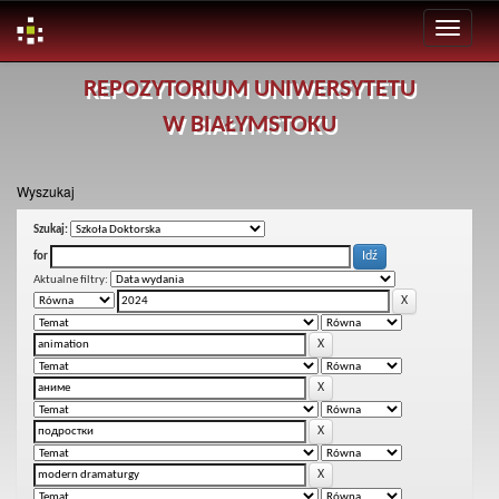
Skip
REPOZYTORIUM UNIWERSYTETU
navigation
W BIAŁYMSTOKU
Wyszukaj
Szukaj:
for
Aktualne filtry: