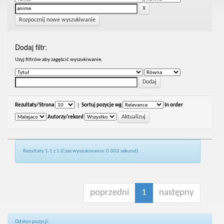
Rozpocznij nowe wyszukiwanie
Dodaj filtr:
Uzyj filtrów aby zagęścić wyszukiwanie.
Rezultaty/Strona
|
Sortuj pozycje wg
In order
Autorzy/rekord
Rezultaty 1-1 z 1 (Czas wyszukiwania: 0.002 sekund).
poprzedni
1
następny
Odsłon pozycji: