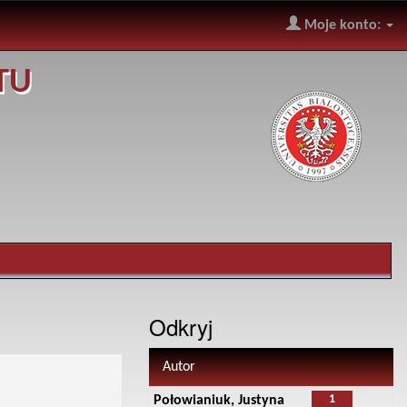
Moje konto:
TU
Odkryj
Autor
1
Połowianiuk, Justyna