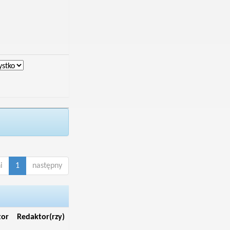
i
1
następny
tor
Redaktor(rzy)