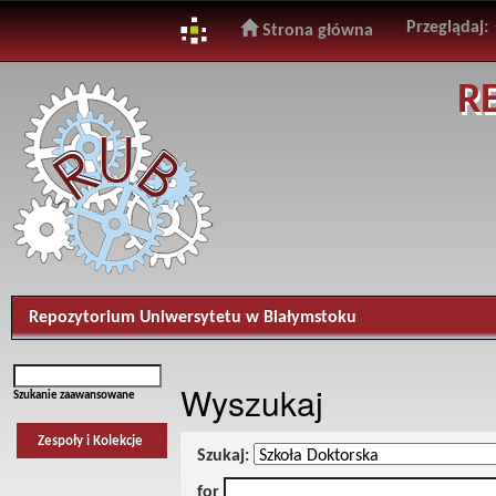
Przeglądaj:
Strona główna
Skip
R
navigation
Repozytorium Uniwersytetu w Białymstoku
Wyszukaj
Szukanie zaawansowane
Zespoły i Kolekcje
Szukaj:
for