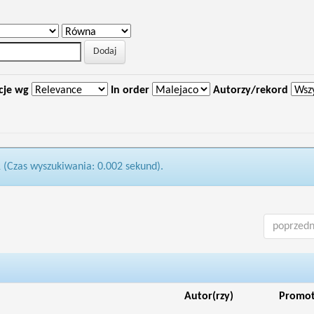
cje wg
In order
Autorzy/rekord
1 (Czas wyszukiwania: 0.002 sekund).
poprzedn
Autor(rzy)
Promo