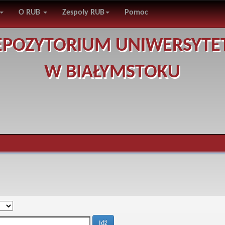
O RUB
Zespoły RUB
Pomoc
EPOZYTORIUM UNIWERSYTE
W BIAŁYMSTOKU