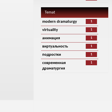
Temat
1
modern dramaturgy
1
virtuality
1
анимация
1
виртуальность
1
подростки
1
современная
драматургия