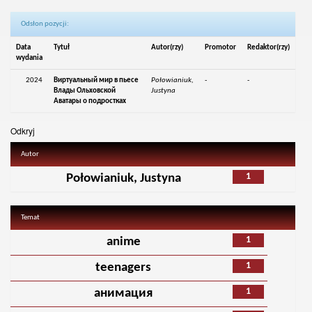
Odsłon pozycji:
Data
Tytuł
Autor(rzy)
Promotor
Redaktor(rzy)
wydania
2024
Виртуальный мир в пьесе
Połowianiuk,
-
-
Влады Ольховской
Justyna
Аватары о подростках
Odkryj
Autor
1
Połowianiuk, Justyna
Temat
1
anime
1
teenagers
1
анимация