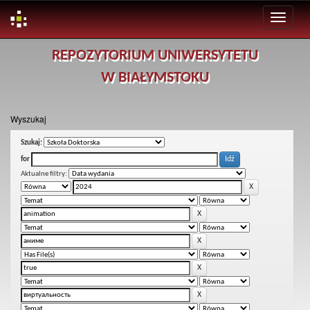
Skip
REPOZYTORIUM UNIWERSYTETU
navigation
W BIAŁYMSTOKU
Wyszukaj
Szukaj:
for
Aktualne filtry: