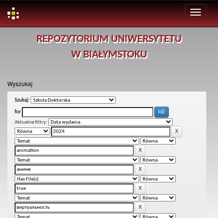
Skip
REPOZYTORIUM UNIWERSYTETU
navigation
W BIAŁYMSTOKU
Wyszukaj
Szukaj:
for
Aktualne filtry: