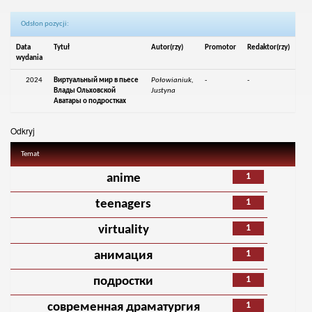
Odsłon pozycji:
Data
Tytuł
Autor(rzy)
Promotor
Redaktor(rzy)
wydania
2024
Виртуальный мир в пьесе
Połowianiuk,
-
-
Влады Ольховской
Justyna
Аватары о подростках
Odkryj
Temat
1
anime
1
teenagers
1
virtuality
1
анимация
1
подростки
1
современная драматургия