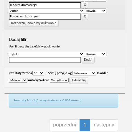
Rozpocznij nowe wyszukiwanie
Dodaj filtr:
Uzyj filtrów aby zagęścić wyszukiwanie.
Rezultaty/Strona
|
Sortuj pozycje wg
In order
Autorzy/rekord
Rezultaty 1-1 z 1 (Czas wyszukiwania: 0.001 sekund).
poprzedni
1
następny