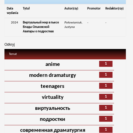
Data
Tytuł
Autor(rzy)
Promotor
Redaktor(rzy)
wydania
2024
Виртуальный мир в пьесе
Połowianiuk,
-
-
Влады Ольховской
Justyna
Аватары о подростках
Odkryj
Temat
1
anime
1
modern dramaturgy
1
teenagers
1
virtuality
1
виртуальность
1
подростки
1
современная драматургия