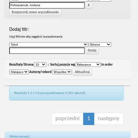
Rozpocznij nowe wyszukiwanie
Dodaj filtr:
Uzyj filtrów aby zagęścić wyszukiwanie.
Rezultaty/Strona
|
Sortuj pozycje wg
In order
Autorzy/rekord
Rezultaty 1-1 z 1 (Czas wyszukiwania: 0.001 sekund).
poprzedni
1
następny
Odsłon pozycji: