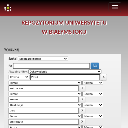
Skip
REPOZYTORIUM UNIWERSYTETU
navigation
W BIAŁYMSTOKU
Wyszukaj
Szukaj:
for
Aktualne filtry: