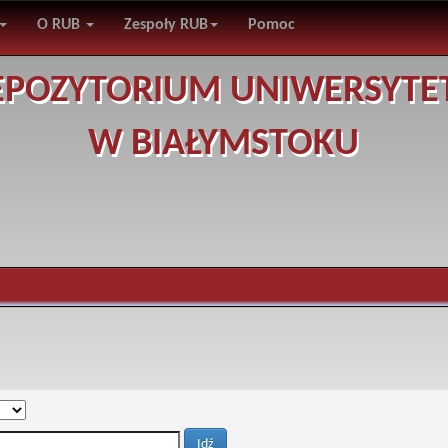
O RUB
Zespoły RUB
Pomoc
EPOZYTORIUM UNIWERSYTE
W BIAŁYMSTOKU