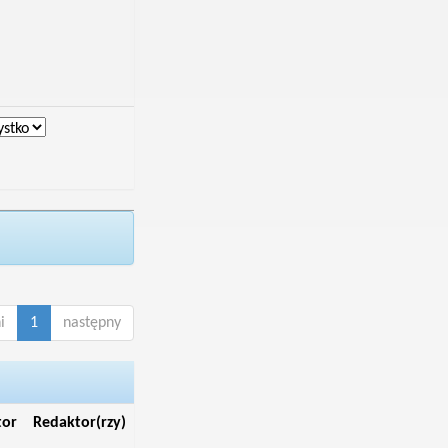
i
1
następny
tor
Redaktor(rzy)