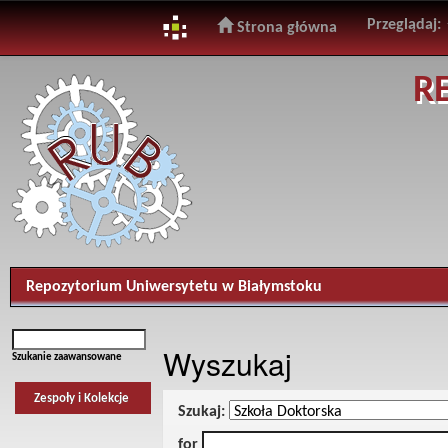
Przeglądaj:
Strona główna
Skip
R
navigation
Repozytorium Uniwersytetu w Białymstoku
Wyszukaj
Szukanie zaawansowane
Zespoły i Kolekcje
Szukaj:
for