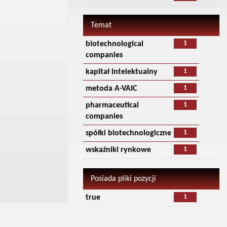
Temat
1
biotechnological
companies
1
kapitał intelektualny
1
metoda A-VAIC
1
pharmaceutical
companies
1
spółki biotechnologiczne
1
wskaźniki rynkowe
Posiada pliki pozycji
1
true