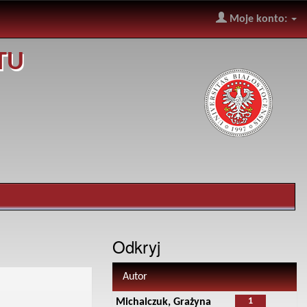
Moje konto:
TU
Odkryj
Autor
1
Michalczuk, Grażyna