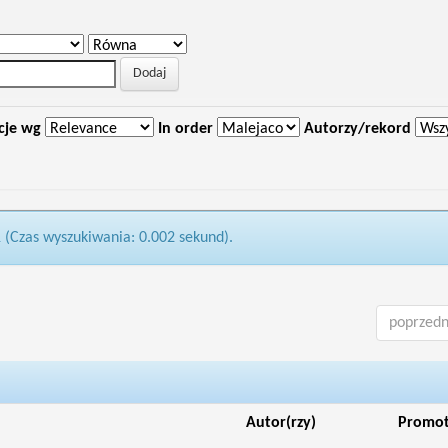
cje wg
In order
Autorzy/rekord
1 (Czas wyszukiwania: 0.002 sekund).
poprzedn
Autor(rzy)
Promo