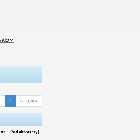
i
1
następny
tor
Redaktor(rzy)