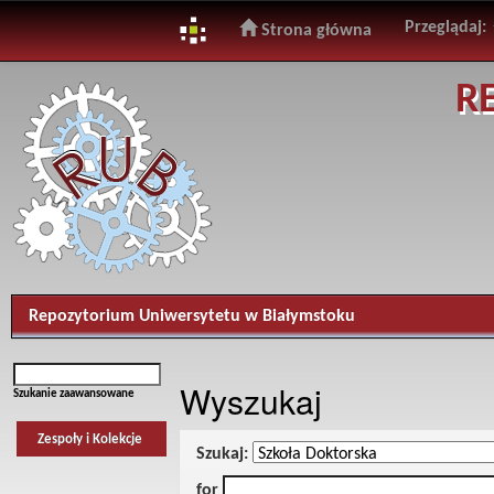
Przeglądaj:
Strona główna
Skip
R
navigation
Repozytorium Uniwersytetu w Białymstoku
Wyszukaj
Szukanie zaawansowane
Zespoły i Kolekcje
Szukaj:
for