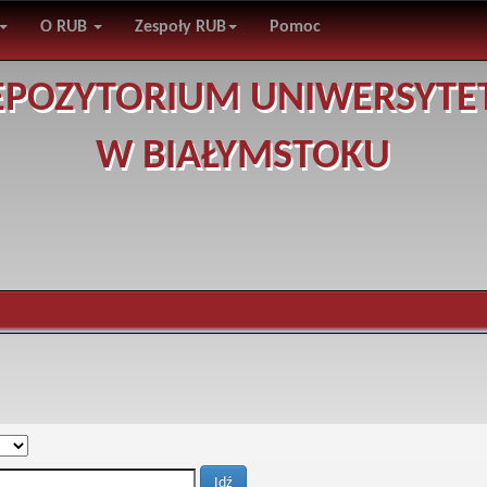
O RUB
Zespoły RUB
Pomoc
EPOZYTORIUM UNIWERSYTE
W BIAŁYMSTOKU