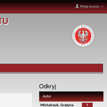
Moje konto:
TU
Odkryj
Autor
1
Michalczuk, Grażyna