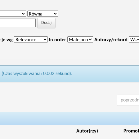
cje wg
In order
Autorzy/rekord
1 (Czas wyszukiwania: 0.002 sekund).
poprzedn
Autor(rzy)
Promo