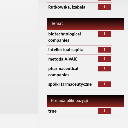
1
Rutkowska, Izabela
Temat
1
biotechnological
companies
1
intellectual capital
1
metoda A-VAIC
1
pharmaceutical
companies
1
spółki farmaceutyczne
Posiada pliki pozycji
1
true