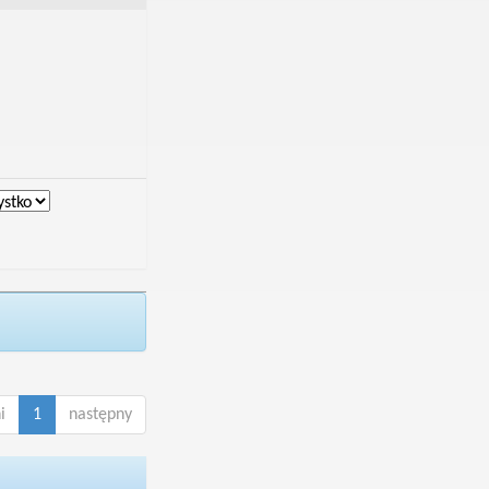
i
1
następny