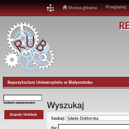
Przeglądaj:
Strona główna
Skip
R
navigation
Repozytorium Uniwersytetu w Białymstoku
Wyszukaj
Szukanie zaawansowane
Zespoły i Kolekcje
Szukaj:
for