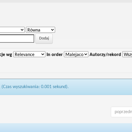
cje wg
In order
Autorzy/rekord
1 (Czas wyszukiwania: 0.001 sekund).
poprzedn