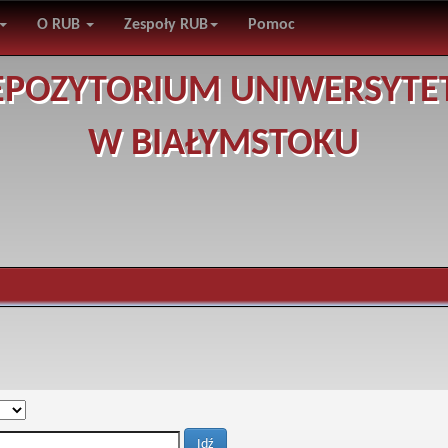
O RUB
Zespoły RUB
Pomoc
EPOZYTORIUM UNIWERSYTE
W BIAŁYMSTOKU