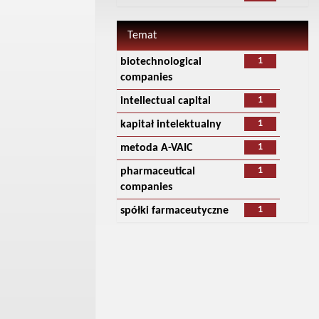
Temat
1
biotechnological
companies
1
intellectual capital
1
kapitał intelektualny
1
metoda A-VAIC
1
pharmaceutical
companies
1
spółki farmaceutyczne