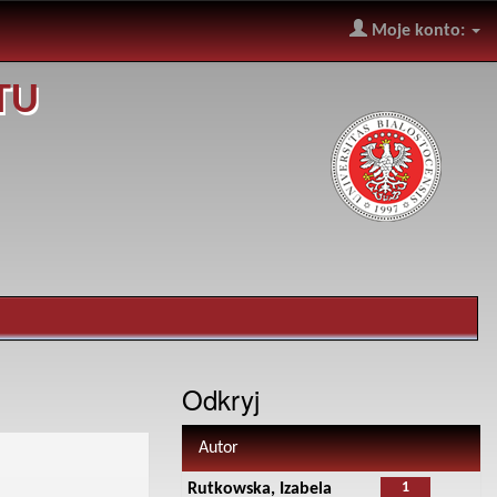
Moje konto:
TU
Odkryj
Autor
1
Rutkowska, Izabela