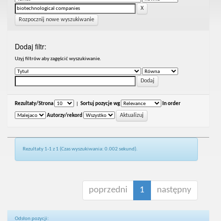
Rozpocznij nowe wyszukiwanie
Dodaj filtr:
Uzyj filtrów aby zagęścić wyszukiwanie.
Rezultaty/Strona
|
Sortuj pozycje wg
In order
Autorzy/rekord
Rezultaty 1-1 z 1 (Czas wyszukiwania: 0.002 sekund).
poprzedni
1
następny
Odsłon pozycji: