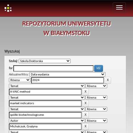
Skip
REPOZYTORIUM UNIWERSYTETU
navigation
W BIAŁYMSTOKU
Wyszukaj
Szukaj:
for
Aktualne filtry: