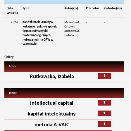
Data
Tytuł
Autor(rzy)
Promotor
Redaktor(rzy)
wydania
2024
Kapitał intelektualny a
Michalczuk,
-
-
wskaźniki rynkowe spółek
Grażyna;
farmaceutycznych i
Rutkowska,
biotechnologicznych
Izabela
notowanych na GPW w
Warszawie
Odkryj
Autor
1
Rutkowska, Izabela
Temat
1
intellectual capital
1
kapitał intelektualny
1
metoda A-VAIC