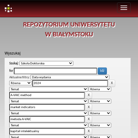
Skip
REPOZYTORIUM UNIWERSYTETU
navigation
W BIAŁYMSTOKU
Wyszukaj
Szukaj:
for
Aktualne filtry: