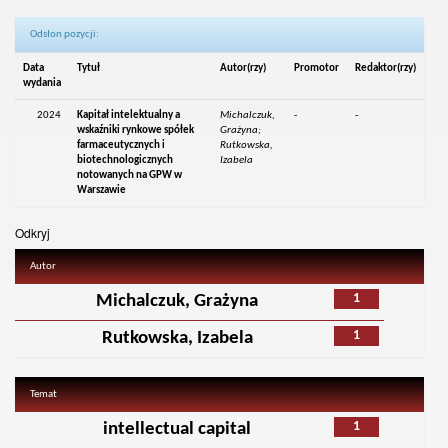
Odsłon pozycji:
Data
Tytuł
Autor(rzy)
Promotor
Redaktor(rzy)
wydania
2024
Kapitał intelektualny a
Michalczuk,
-
-
wskaźniki rynkowe spółek
Grażyna;
farmaceutycznych i
Rutkowska,
biotechnologicznych
Izabela
notowanych na GPW w
Warszawie
Odkryj
Autor
1
Michalczuk, Grażyna
1
Rutkowska, Izabela
Temat
1
intellectual capital