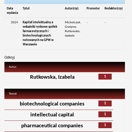
Data
Tytuł
Autor(rzy)
Promotor
Redaktor(rzy)
wydania
2024
Kapitał intelektualny a
Michalczuk,
-
-
wskaźniki rynkowe spółek
Grażyna;
farmaceutycznych i
Rutkowska,
biotechnologicznych
Izabela
notowanych na GPW w
Warszawie
Odkryj
Autor
1
Rutkowska, Izabela
Temat
1
biotechnological companies
1
intellectual capital
1
pharmaceutical companies