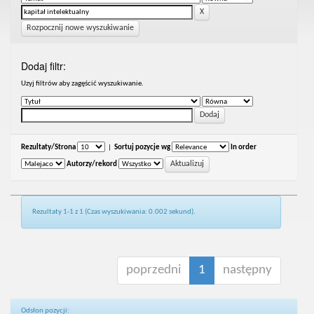
Rozpocznij nowe wyszukiwanie
Dodaj filtr:
Uzyj filtrów aby zagęścić wyszukiwanie.
Rezultaty/Strona
|
Sortuj pozycje wg
In order
Autorzy/rekord
Rezultaty 1-1 z 1 (Czas wyszukiwania: 0.002 sekund).
poprzedni
1
następny
Odsłon pozycji: