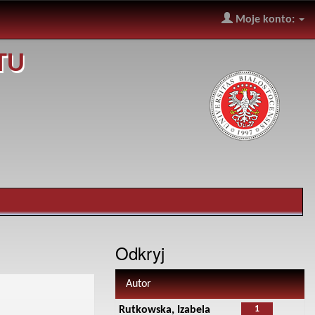
Moje konto:
TU
Odkryj
Autor
1
Rutkowska, Izabela