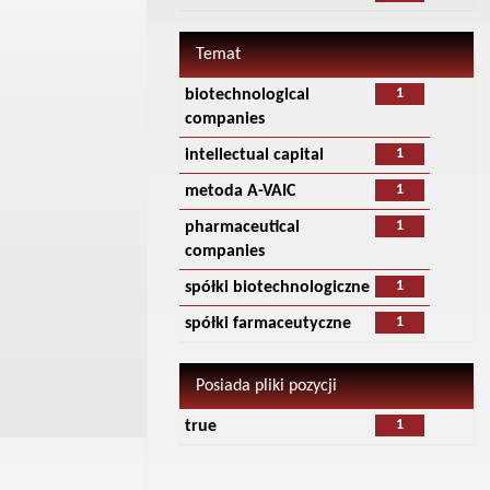
Temat
1
biotechnological
companies
1
intellectual capital
1
metoda A-VAIC
1
pharmaceutical
companies
1
spółki biotechnologiczne
1
spółki farmaceutyczne
Posiada pliki pozycji
1
true