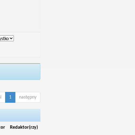
i
1
następny
tor
Redaktor(rzy)