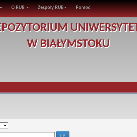
O RUB
Zespoły RUB
Pomoc
EPOZYTORIUM UNIWERSYTE
W BIAŁYMSTOKU