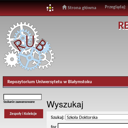
Przeglądaj:
Strona główna
Skip
R
navigation
Repozytorium Uniwersytetu w Białymstoku
Wyszukaj
Szukanie zaawansowane
Zespoły i Kolekcje
Szukaj:
for