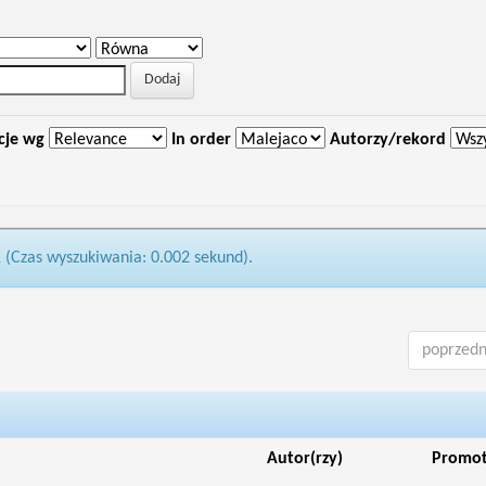
cje wg
In order
Autorzy/rekord
1 (Czas wyszukiwania: 0.002 sekund).
poprzedn
Autor(rzy)
Promo