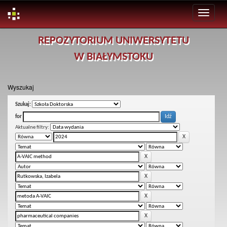
Skip
REPOZYTORIUM UNIWERSYTETU
navigation
W BIAŁYMSTOKU
Wyszukaj
Szukaj:
for
Aktualne filtry: