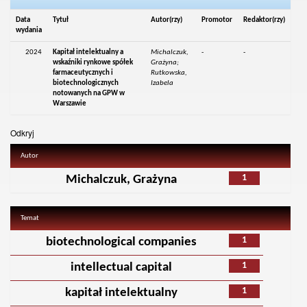
Data
Tytuł
Autor(rzy)
Promotor
Redaktor(rzy)
wydania
2024
Kapitał intelektualny a
Michalczuk,
-
-
wskaźniki rynkowe spółek
Grażyna;
farmaceutycznych i
Rutkowska,
biotechnologicznych
Izabela
notowanych na GPW w
Warszawie
Odkryj
Autor
1
Michalczuk, Grażyna
Temat
1
biotechnological companies
1
intellectual capital
1
kapitał intelektualny