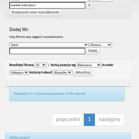
Rozpocznij nowe wyszukiwanie
Dodaj filtr:
Uzyj filtrów aby zagęścić wyszukiwanie.
Rezultaty/Strona
|
Sortuj pozycje wg
In order
Autorzy/rekord
Rezultaty 1-1 z 1 (Czas wyszukiwania: 0.001 sekund).
poprzedni
1
następny
Odsłon pozycji: