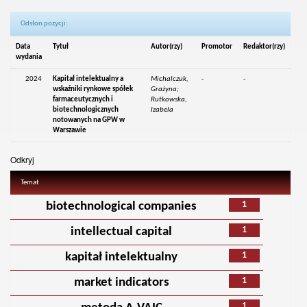
Odsłon pozycji:
Data
Tytuł
Autor(rzy)
Promotor
Redaktor(rzy)
wydania
2024
Kapitał intelektualny a
Michalczuk,
-
-
wskaźniki rynkowe spółek
Grażyna;
farmaceutycznych i
Rutkowska,
biotechnologicznych
Izabela
notowanych na GPW w
Warszawie
Odkryj
Temat
1
biotechnological companies
1
intellectual capital
1
kapitał intelektualny
1
market indicators
1