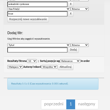
Rozpocznij nowe wyszukiwanie
Dodaj filtr:
Uzyj filtrów aby zagęścić wyszukiwanie.
Rezultaty/Strona
|
Sortuj pozycje wg
In order
Autorzy/rekord
Rezultaty 1-1 z 1 (Czas wyszukiwania: 0.001 sekund).
poprzedni
1
następny