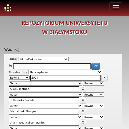
Skip
REPOZYTORIUM UNIWERSYTETU
navigation
W BIAŁYMSTOKU
Wyszukaj
Szukaj:
for
Aktualne filtry: