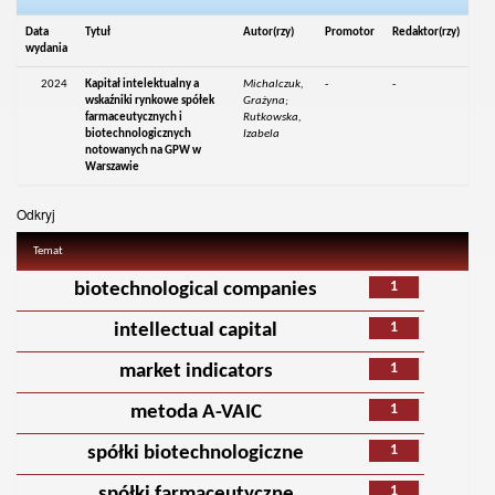
Data
Tytuł
Autor(rzy)
Promotor
Redaktor(rzy)
wydania
2024
Kapitał intelektualny a
Michalczuk,
-
-
wskaźniki rynkowe spółek
Grażyna;
farmaceutycznych i
Rutkowska,
biotechnologicznych
Izabela
notowanych na GPW w
Warszawie
Odkryj
Temat
1
biotechnological companies
1
intellectual capital
1
market indicators
1
metoda A-VAIC
1
spółki biotechnologiczne
1
spółki farmaceutyczne