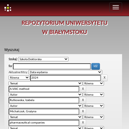
Skip
REPOZYTORIUM UNIWERSYTETU
navigation
W BIAŁYMSTOKU
Wyszukaj
Szukaj:
for
Aktualne filtry: