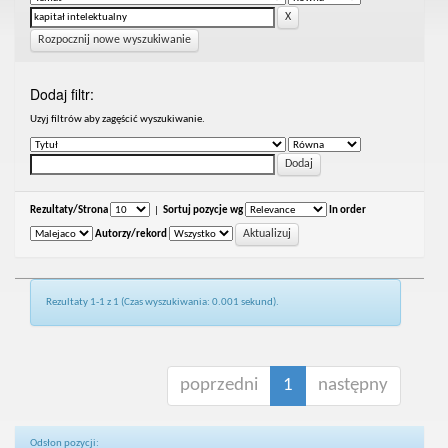
Rozpocznij nowe wyszukiwanie
Dodaj filtr:
Uzyj filtrów aby zagęścić wyszukiwanie.
Rezultaty/Strona
|
Sortuj pozycje wg
In order
Autorzy/rekord
Rezultaty 1-1 z 1 (Czas wyszukiwania: 0.001 sekund).
poprzedni
1
następny
Odsłon pozycji: