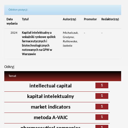
Odsłon pozycji:
Data
Tytuł
Autor(rzy)
Promotor
Redaktor(rzy)
wydania
2024
Kapitał intelektualny a
Michalczuk,
-
-
wskaźniki rynkowe spółek
Grażyna;
farmaceutycznych i
Rutkowska,
biotechnologicznych
Izabela
notowanych na GPW w
Warszawie
Odkryj
Temat
1
intellectual capital
1
kapitał intelektualny
1
market indicators
1
metoda A-VAIC
1