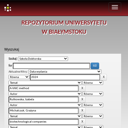
Skip
REPOZYTORIUM UNIWERSYTETU
navigation
W BIAŁYMSTOKU
Wyszukaj
Szukaj:
for
Aktualne filtry: