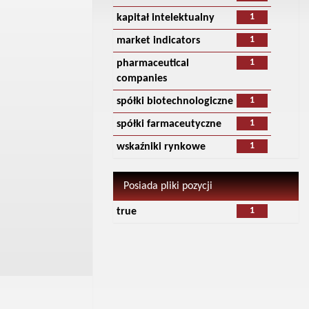
1
kapitał intelektualny
1
market indicators
1
pharmaceutical
companies
1
spółki biotechnologiczne
1
spółki farmaceutyczne
1
wskaźniki rynkowe
Posiada pliki pozycji
1
true