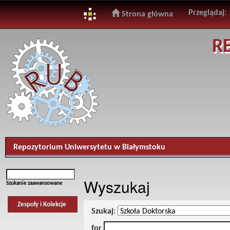
Przeglądaj:
Strona główna
Skip
R
navigation
Repozytorium Uniwersytetu w Białymstoku
Wyszukaj
Szukanie zaawansowane
Zespoły i Kolekcje
Szukaj:
for