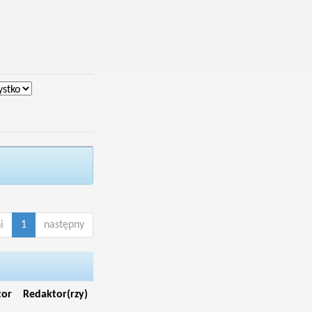
i
1
następny
tor
Redaktor(rzy)