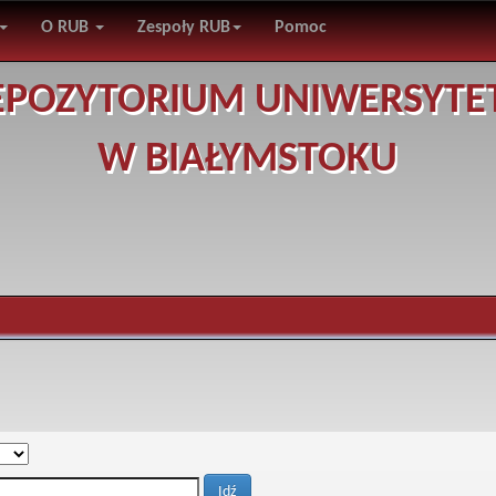
O RUB
Zespoły RUB
Pomoc
EPOZYTORIUM UNIWERSYTE
W BIAŁYMSTOKU