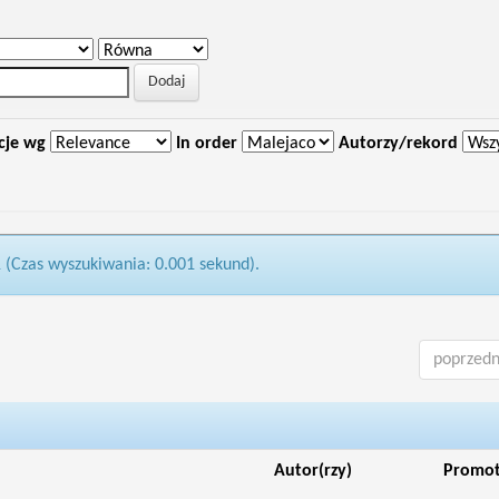
cje wg
In order
Autorzy/rekord
1 (Czas wyszukiwania: 0.001 sekund).
poprzedn
Autor(rzy)
Promo