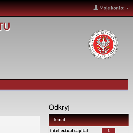
Moje konto:
TU
Odkryj
Temat
1
intellectual capital