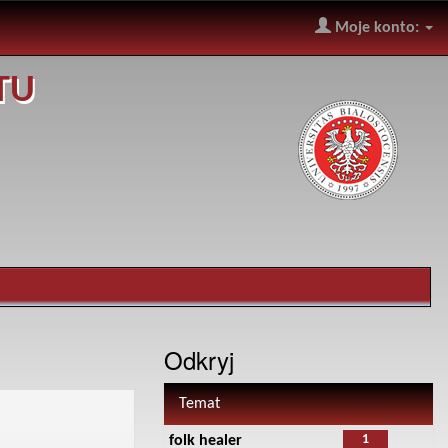
Moje konto:
TU
Odkryj
Temat
1
folk healer