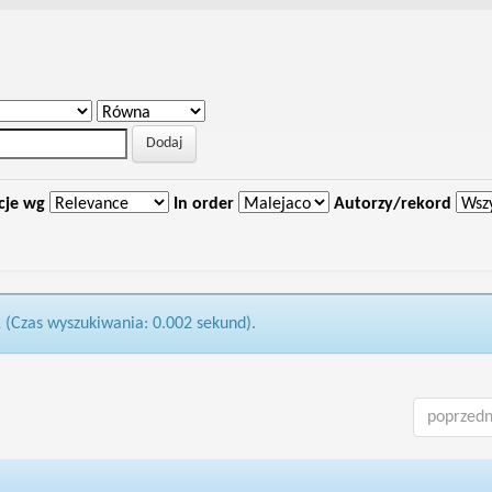
cje wg
In order
Autorzy/rekord
1 (Czas wyszukiwania: 0.002 sekund).
poprzedn