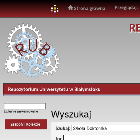
Przeglądaj:
Strona główna
Skip
R
navigation
Repozytorium Uniwersytetu w Białymstoku
Wyszukaj
Szukanie zaawansowane
Zespoły i Kolekcje
Szukaj:
for