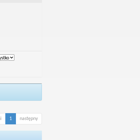
i
1
następny