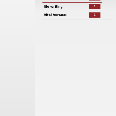
1
life writing
1
Vital Voranau