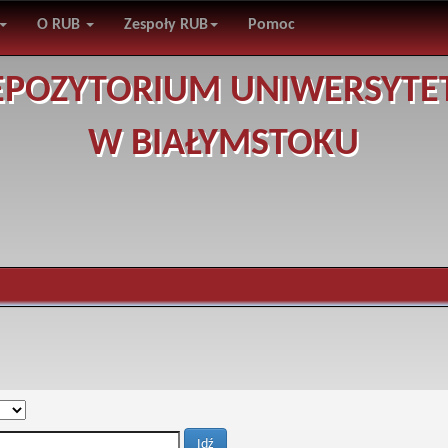
O RUB
Zespoły RUB
Pomoc
EPOZYTORIUM UNIWERSYTE
W BIAŁYMSTOKU