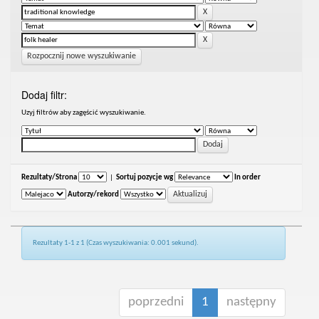
Rozpocznij nowe wyszukiwanie
Dodaj filtr:
Uzyj filtrów aby zagęścić wyszukiwanie.
Rezultaty/Strona
|
Sortuj pozycje wg
In order
Autorzy/rekord
Rezultaty 1-1 z 1 (Czas wyszukiwania: 0.001 sekund).
poprzedni
1
następny