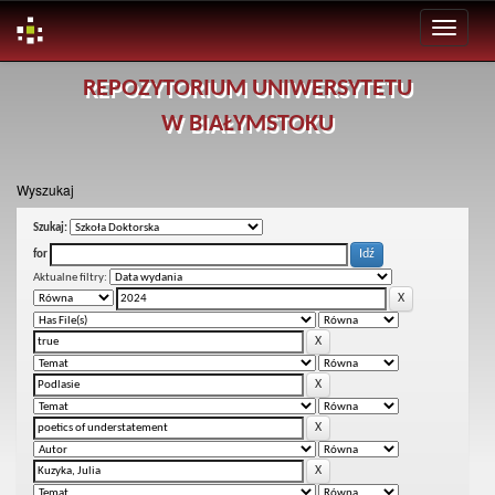
Skip
REPOZYTORIUM UNIWERSYTETU
navigation
W BIAŁYMSTOKU
Wyszukaj
Szukaj:
for
Aktualne filtry: