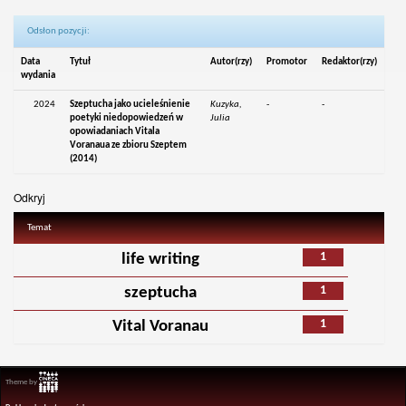
Odsłon pozycji:
Data
Tytuł
Autor(rzy)
Promotor
Redaktor(rzy)
wydania
2024
Szeptucha jako ucieleśnienie
Kuzyka,
-
-
poetyki niedopowiedzeń w
Julia
opowiadaniach Vitala
Voranaua ze zbioru Szeptem
(2014)
Odkryj
Temat
1
life writing
1
szeptucha
1
Vital Voranau
Theme by