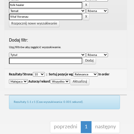
Rozpocznij nowe wyszukiwanie
Dodaj filtr:
Uzyj filtrów aby zagęścić wyszukiwanie.
Rezultaty/Strona
|
Sortuj pozycje wg
In order
Autorzy/rekord
Rezultaty 1-1 z 1 (Czas wyszukiwania: 0.001 sekund).
poprzedni
1
następny