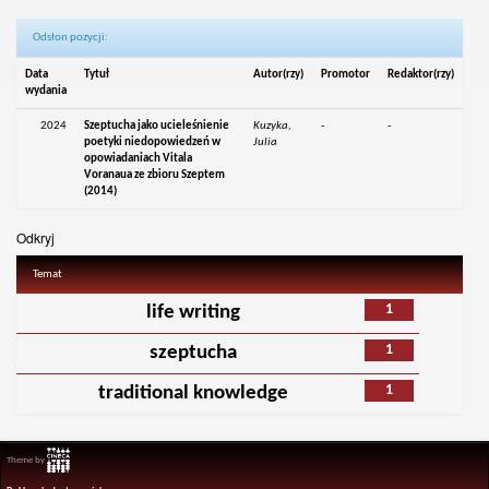
Odsłon pozycji:
Data
Tytuł
Autor(rzy)
Promotor
Redaktor(rzy)
wydania
2024
Szeptucha jako ucieleśnienie
Kuzyka,
-
-
poetyki niedopowiedzeń w
Julia
opowiadaniach Vitala
Voranaua ze zbioru Szeptem
(2014)
Odkryj
Temat
1
life writing
1
szeptucha
1
traditional knowledge
Theme by