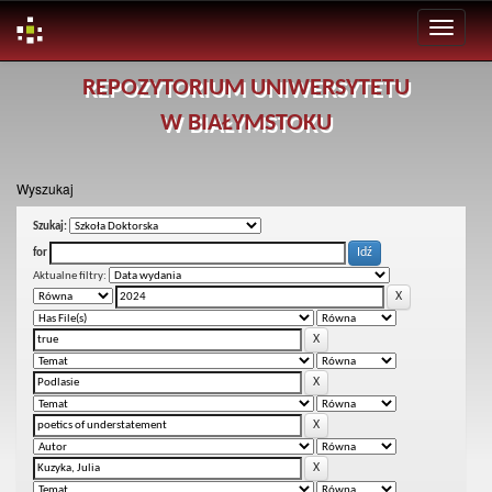
Skip
REPOZYTORIUM UNIWERSYTETU
navigation
W BIAŁYMSTOKU
Wyszukaj
Szukaj:
for
Aktualne filtry: