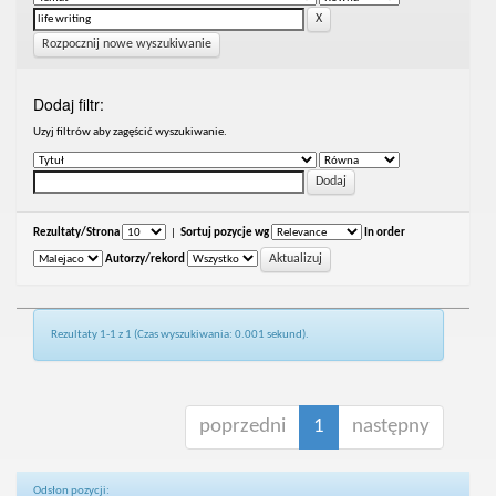
Rozpocznij nowe wyszukiwanie
Dodaj filtr:
Uzyj filtrów aby zagęścić wyszukiwanie.
Rezultaty/Strona
|
Sortuj pozycje wg
In order
Autorzy/rekord
Rezultaty 1-1 z 1 (Czas wyszukiwania: 0.001 sekund).
poprzedni
1
następny
Odsłon pozycji: