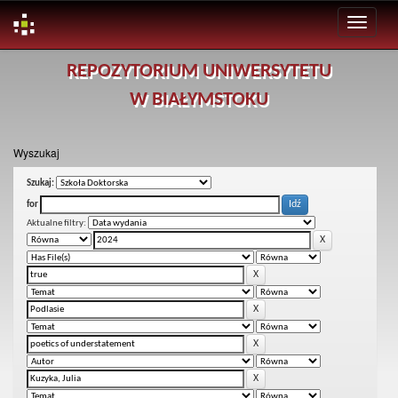
Skip
REPOZYTORIUM UNIWERSYTETU
navigation
W BIAŁYMSTOKU
Wyszukaj
Szukaj:
for
Aktualne filtry: