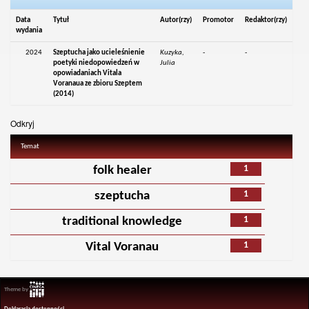
Data
Tytuł
Autor(rzy)
Promotor
Redaktor(rzy)
wydania
2024
Szeptucha jako ucieleśnienie
Kuzyka,
-
-
poetyki niedopowiedzeń w
Julia
opowiadaniach Vitala
Voranaua ze zbioru Szeptem
(2014)
Odkryj
Temat
1
folk healer
1
szeptucha
1
traditional knowledge
1
Vital Voranau
Theme by