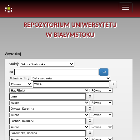
Skip
REPOZYTORIUM UNIWERSYTETU
navigation
W BIAŁYMSTOKU
Wyszukaj
Szukaj:
for
Aktualne filtry: