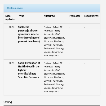
Odsłon pozycji:
Data
Tytuł
Autor(rzy)
Promotor
Redaktor(rzy)
wydania
2024
Społeczna
Farhan, Jakub Ali;
-
-
percepcja zdrowej
Iwaniuk, Piotr;
żywności w świetle
Kaczyński, Piotr;
interdyscyplinarnej
Łozowicka, Bożena;
pewności naukowej
Mroczko, Barbara;
Orywal, Karolina;
Perkowski, Maciej;
Socha, Katarzyna;
Zoń, Wojciech
2024
Social Perception of
Farhan, Jakub Ali;
-
-
Healthy Food in the
Iwaniuk, Piotr;
Light of
Kaczyński, Piotr;
Interdisciplinary
Łozowicka, Bożena;
Scientific Certainty
Mroczko, Barbara;
Orywal, Karolina;
Perkowski, Maciej;
Socha, Katarzyna;
Zoń, Wojciech
Odkryj